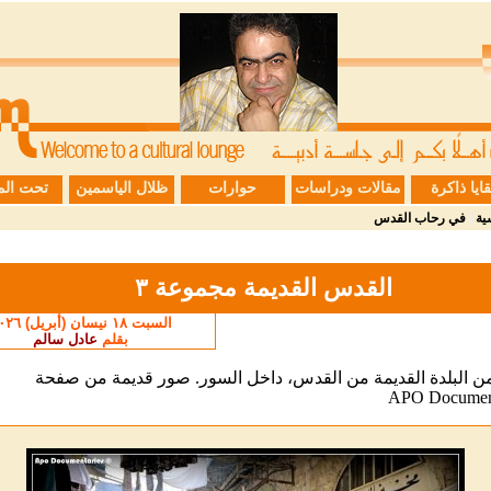
قايا ذاكرة
مقالات ودراسات
حوارات
ظلال الياسمين
تحت الم
ية
|
في رحاب القدس
القدس القديمة مجموعة ٣
السبت ١٨ نيسان (أبريل) ٢٠٢٦
بقلم
عادل سالم
 البلدة القديمة من القدس، داخل السور. صور قديمة من صفحة
APO Document