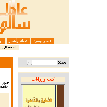
قصص وسرد
قصائد وأشعار
ب
الصفحة الرئيس
بحث:
كتب وروايات
صور من
aries